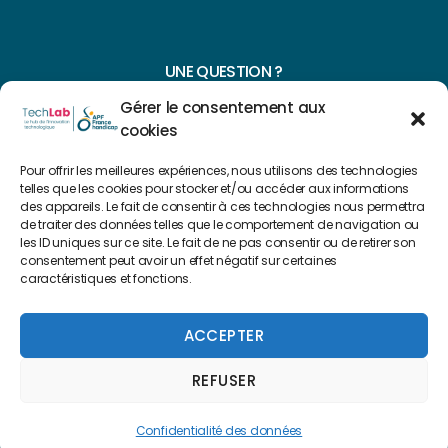
UNE QUESTION ?
Gérer le consentement aux
CONTACTEZ-NOUS
cookies
NAVIGUER SUR NOTRE SITE
Pour offrir les meilleures expériences, nous utilisons des technologies
telles que les cookies pour stocker et/ou accéder aux informations
Plan du site
des appareils. Le fait de consentir à ces technologies nous permettra
de traiter des données telles que le comportement de navigation ou
les ID uniques sur ce site. Le fait de ne pas consentir ou de retirer son
consentement peut avoir un effet négatif sur certaines
FAIRE UN DON
caractéristiques et fonctions.
Copyright 2022 © Créé par
Level Up Cluster
ACCEPTER
REFUSER
Mentions légales
Confidentialité des données
Confidentialité des données