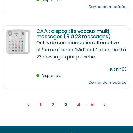
Demande modérée
CAA : dispositifs vocaux multi-
messages (9 à 23 messages)
Outils de communication alternative
et/ou améliorée “MidTech” allant de 9 à
23 messages par planche.
Kit n° 83
Disponible
Demande modérée
<
1
2
3
4
5
>