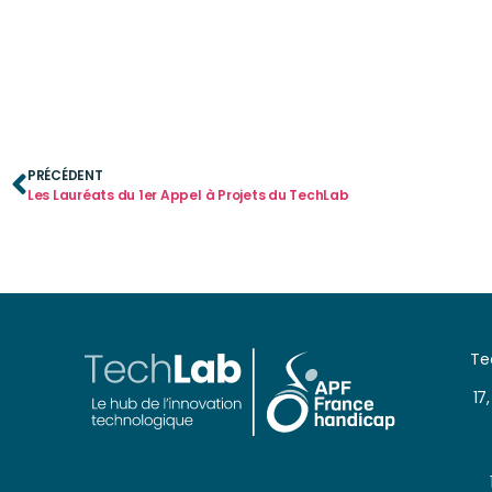
PRÉCÉDENT
Les Lauréats du 1er Appel à Projets du TechLab
Te
17