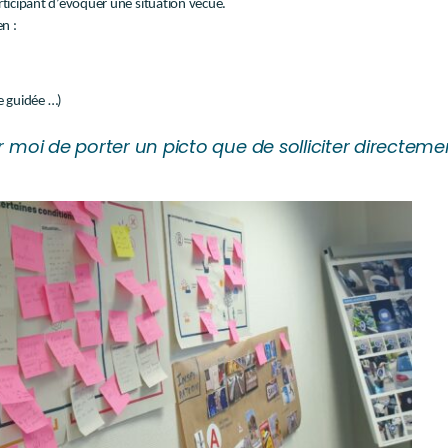
articipant d’évoquer une situation vécue.
n :
e guidée …)
ur moi de porter un picto que de solliciter directemen