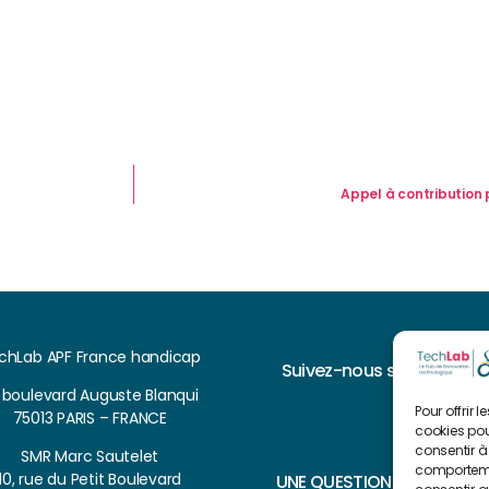
Appel à contribution
chLab APF France handicap
Suivez-nous sur
, boulevard Auguste Blanqui
Pour offrir 
75013 PARIS – FRANCE
cookies pou
consentir à
SMR Marc Sautelet
comportemen
10, rue du Petit Boulevard
UNE QUESTION ?