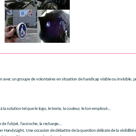
c un groupe de volontaires en situation de handicap visible ou invisible, pro
la solution tel que le logo, le texte, la couleur, le ton employé…
 de l’objet, l’accroche, la recharge…
ion HandyLight. Une occasion de débattre de la question délicate de la visibilit