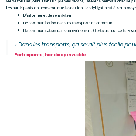
vie de tous les jours. Dans un premier temps, l’atelier a permis à chaque p
Les participants ont convenu que la solution HandyLight peut être un moye
D’informer et de sensibiliser
De communication dans les transports en commun
De communication dans un évènement ( festivals, concerts, visit
« Dans les transports, ça serait plus facile po
Participante, handicap invisible