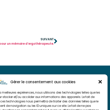
SUIVANT
 pour un mémoire d’ergothérapeute.
NAVIGUER SUR NOTRE SITE
Gérer le consentement aux cookies
Plan du site
les meilleures expériences, nous utilisons des technologies telles que les
r stocker et/ou accéder aux informations des appareils. Le fait de
 ces technologies nous permettra de traiter des données telles que le
FAIRE UN DON
t de navigation ou les ID uniques sur ce site. Le fait de ne pas