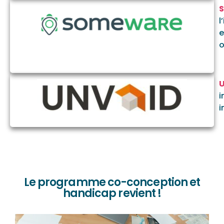
S
l
e
o
U
i
i
Le programme co-conception et
handicap revient !