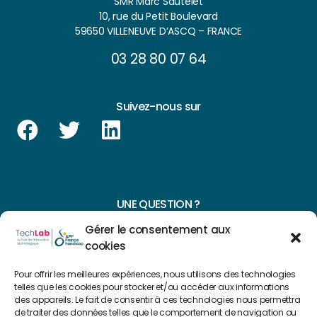
SMR Marc Sautelet
10, rue du Petit Boulevard
59650 VILLENEUVE D’ASCQ – FRANCE
03 28 80 07 64
Suivez-nous sur
UNE QUESTION ?
Gérer le consentement aux
CONTACTEZ-NOUS
cookies
NAVIGUER SUR NOTRE SITE
Pour offrir les meilleures expériences, nous utilisons des technologies
telles que les cookies pour stocker et/ou accéder aux informations
Plan du site
des appareils. Le fait de consentir à ces technologies nous permettra
de traiter des données telles que le comportement de navigation ou