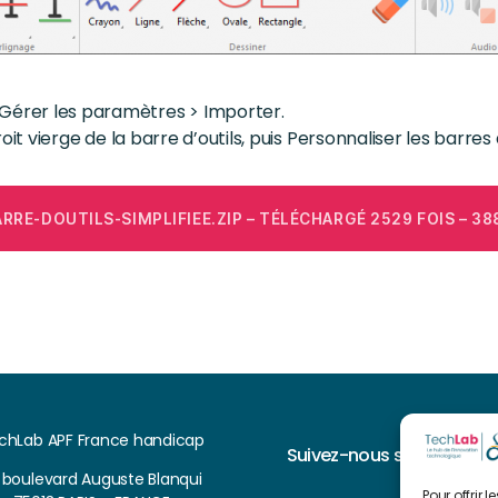
 Gérer les paramètres > Importer.
oit vierge de la barre d’outils, puis Personnaliser les barres d’
RRE-DOUTILS-SIMPLIFIEE.ZIP – TÉLÉCHARGÉ 2529 FOIS – 38
chLab APF France handicap
Suivez-nous sur
, boulevard Auguste Blanqui
Pour offrir 