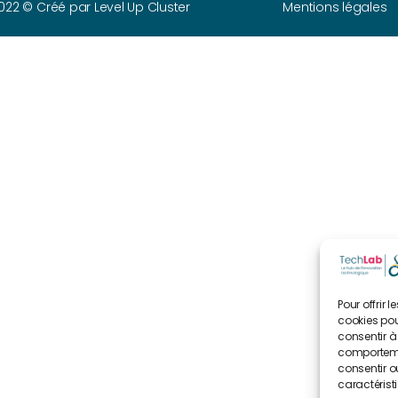
2022 © Créé par
Level Up Cluster
Mentions légales
Pour offrir 
cookies pou
consentir à
comportemen
consentir o
caractérist