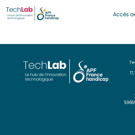
Accès a
Te
17
5965