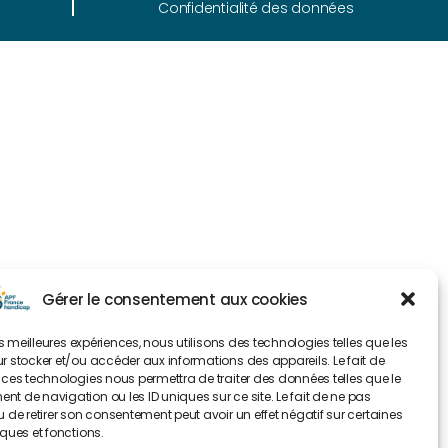
Confidentialité des données
Gérer le consentement aux cookies
les meilleures expériences, nous utilisons des technologies telles que les
r stocker et/ou accéder aux informations des appareils. Le fait de
 ces technologies nous permettra de traiter des données telles que le
t de navigation ou les ID uniques sur ce site. Le fait de ne pas
u de retirer son consentement peut avoir un effet négatif sur certaines
iques et fonctions.