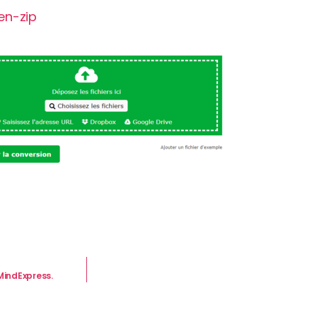
en-zip
MindExpress.