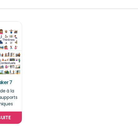
ker 7
ide à la
 supports
hiques
SUITE