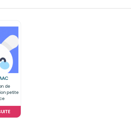
 AAC
on de
on petite
ce
SUITE