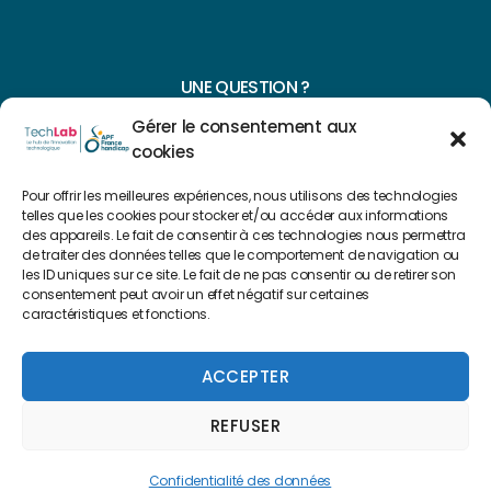
UNE QUESTION ?
Gérer le consentement aux
CONTACTEZ-NOUS
cookies
NAVIGUER SUR NOTRE SITE
Pour offrir les meilleures expériences, nous utilisons des technologies
telles que les cookies pour stocker et/ou accéder aux informations
Plan du site
des appareils. Le fait de consentir à ces technologies nous permettra
de traiter des données telles que le comportement de navigation ou
les ID uniques sur ce site. Le fait de ne pas consentir ou de retirer son
consentement peut avoir un effet négatif sur certaines
FAIRE UN DON
caractéristiques et fonctions.
Copyright 2022 © Créé par
Level Up Cluster
ACCEPTER
REFUSER
Mentions légales
Confidentialité des données
Confidentialité des données