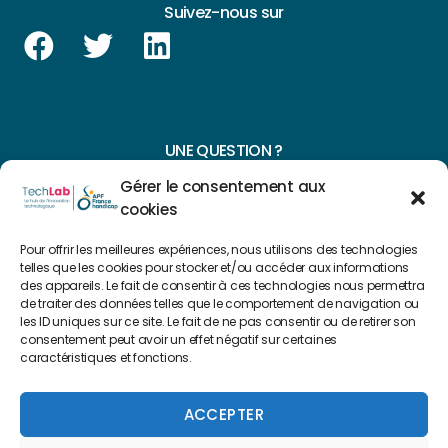
Suivez-nous sur
UNE QUESTION ?
Gérer le consentement aux
CONTACTEZ-NOUS
cookies
NAVIGUER SUR NOTRE SITE
Pour offrir les meilleures expériences, nous utilisons des technologies
telles que les cookies pour stocker et/ou accéder aux informations
Plan du site
des appareils. Le fait de consentir à ces technologies nous permettra
de traiter des données telles que le comportement de navigation ou
les ID uniques sur ce site. Le fait de ne pas consentir ou de retirer son
consentement peut avoir un effet négatif sur certaines
FAIRE UN DON
caractéristiques et fonctions.
Copyright 2022 © Créé par
Level Up Cluster
ACCEPTER