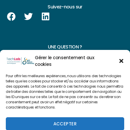
Suivez-nous sur
UNE QUESTION ?
Gérer le consentement aux
CONTACTEZ-NOUS
cookies
NAVIGUER SUR NOTRE SITE
Pour offrir les meilleures expériences, nous utilisons des technologies
telles que les cookies pour stocker et/ou accéder aux informations
Plan du site
des appareils. Le fait de consentir à ces technologies nous permettra
de traiter des données telles que le comportement de navigation ou
les ID uniques sur ce site. Le fait de ne pas consentir ou de retirer son
consentement peut avoir un effet négatif sur certaines
FAIRE UN DON
caractéristiques et fonctions.
Copyright 2022 © Créé par
Level Up Cluster
ACCEPTER