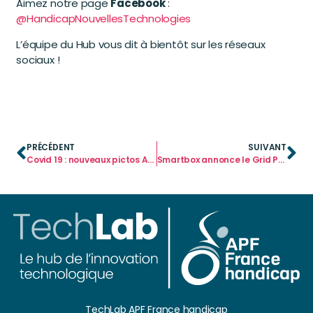
Aimez notre page
Facebook
:
@HandicapNouvellesTechnologies
L’équipe du Hub vous dit à bientôt sur les réseaux
sociaux !
PRÉCÉDENT
SUIVANT
Covid 19 : nouveaux pictos Arasaac
Smartbox annonce le Grid Pad 15
TechLab APF France handicap