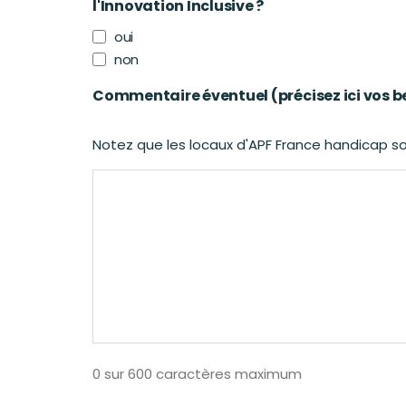
l'Innovation Inclusive ?
oui
non
Commentaire éventuel (précisez ici vos bes
Notez que les locaux d'APF France handicap so
0 sur 600 caractères maximum