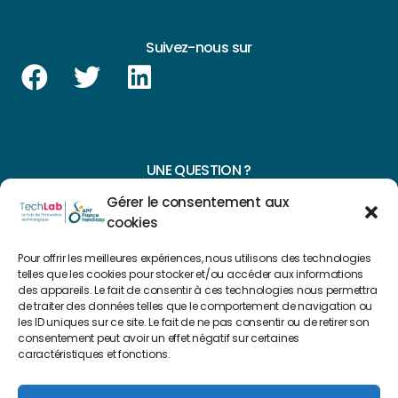
Suivez-nous sur
UNE QUESTION ?
Gérer le consentement aux
CONTACTEZ-NOUS
cookies
NAVIGUER SUR NOTRE SITE
Pour offrir les meilleures expériences, nous utilisons des technologies
telles que les cookies pour stocker et/ou accéder aux informations
Plan du site
des appareils. Le fait de consentir à ces technologies nous permettra
de traiter des données telles que le comportement de navigation ou
les ID uniques sur ce site. Le fait de ne pas consentir ou de retirer son
consentement peut avoir un effet négatif sur certaines
FAIRE UN DON
caractéristiques et fonctions.
Copyright 2022 © Créé par
Level Up Cluster