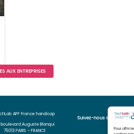
ES AUX ENTREPRISES
chLab APF France handicap
Suivez-nous sur
, boulevard Auguste Blanqui
Pour offrir 
75013 PARIS – FRANCE
cookies pou