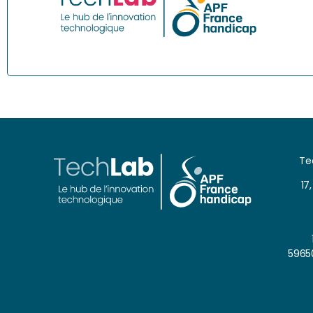
Te
17
5965