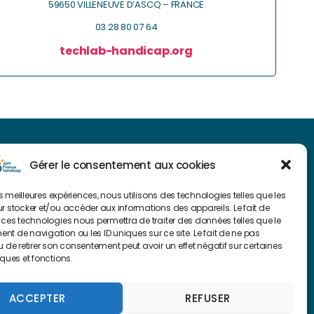
59650 VILLENEUVE D’ASCQ – FRANCE
03 28 80 07 64
techlab-handicap.org
NAVIGUER SUR NOTRE SITE
Gérer le consentement aux cookies
Plan du site
les meilleures expériences, nous utilisons des technologies telles que les
r stocker et/ou accéder aux informations des appareils. Le fait de
 ces technologies nous permettra de traiter des données telles que le
FAIRE UN DON
t de navigation ou les ID uniques sur ce site. Le fait de ne pas
u de retirer son consentement peut avoir un effet négatif sur certaines
iques et fonctions.
ACCEPTER
REFUSER