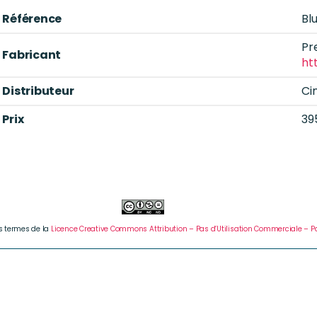
Référence
Bl
Pr
Fabricant
ht
Distributeur
Ci
Prix
39
es termes de la
Licence Creative Commons Attribution – Pas d’Utilisation Commerciale – Pa