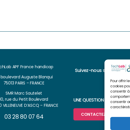
chLab APF France handicap
Suivez-nous sur
, boulevard Auguste Blanqui
Pour offrir 
75013 PARIS – FRANCE
cookies pou
consentir à
SMR Marc Sautelet
comportemen
10, rue du Petit Boulevard
UNE QUESTION ?
consentir o
0 VILLENEUVE D’ASCQ – FRANCE
caractérist
CONTACTEZ-NOUS
03 28 80 07 64