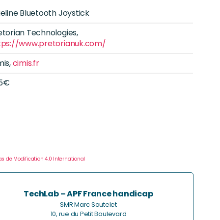
ueline Bluetooth Joystick
etorian Technologies,
tps://www.pretorianuk.com/
mis,
cimis.fr
5€
s de Modification 4.0 International
TechLab – APF France handicap
SMR Marc Sautelet
10, rue du Petit Boulevard