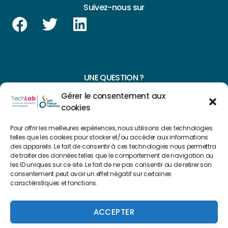
Suivez-nous sur
UNE QUESTION ?
Gérer le consentement aux
CONTACTEZ-NOUS
cookies
NAVIGUER SUR NOTRE SITE
Pour offrir les meilleures expériences, nous utilisons des technologies
telles que les cookies pour stocker et/ou accéder aux informations
Plan du site
des appareils. Le fait de consentir à ces technologies nous permettra
de traiter des données telles que le comportement de navigation ou
les ID uniques sur ce site. Le fait de ne pas consentir ou de retirer son
consentement peut avoir un effet négatif sur certaines
FAIRE UN DON
caractéristiques et fonctions.
Copyright 2022 © Créé par
Level Up Cluster
ACCEPTER