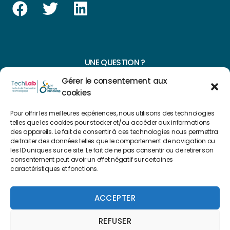
UNE QUESTION ?
Gérer le consentement aux
CONTACTEZ-NOUS
cookies
NAVIGUER SUR NOTRE SITE
Pour offrir les meilleures expériences, nous utilisons des technologies
telles que les cookies pour stocker et/ou accéder aux informations
Plan du site
des appareils. Le fait de consentir à ces technologies nous permettra
de traiter des données telles que le comportement de navigation ou
les ID uniques sur ce site. Le fait de ne pas consentir ou de retirer son
consentement peut avoir un effet négatif sur certaines
FAIRE UN DON
caractéristiques et fonctions.
Copyright 2022 © Créé par
Level Up Cluster
ACCEPTER
REFUSER
Mentions légales