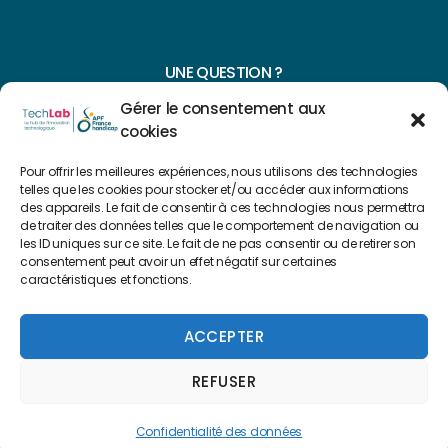
UNE QUESTION ?
Gérer le consentement aux
CONTACTEZ-NOUS
cookies
NAVIGUER SUR NOTRE SITE
Pour offrir les meilleures expériences, nous utilisons des technologies
telles que les cookies pour stocker et/ou accéder aux informations
Plan du site
des appareils. Le fait de consentir à ces technologies nous permettra
de traiter des données telles que le comportement de navigation ou
les ID uniques sur ce site. Le fait de ne pas consentir ou de retirer son
consentement peut avoir un effet négatif sur certaines
FAIRE UN DON
caractéristiques et fonctions.
Copyright 2022 © Créé par
Level Up Cluster
ACCEPTER
REFUSER
Mentions légales
Confidentialité des données
Confidentialité des données