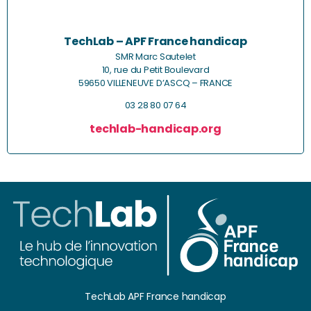
TechLab – APF France handicap
SMR Marc Sautelet
10, rue du Petit Boulevard
59650 VILLENEUVE D’ASCQ – FRANCE
03 28 80 07 64
techlab-handicap.org
TechLab APF France handicap