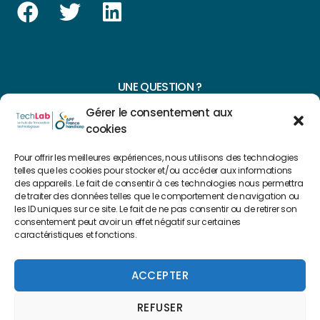
UNE QUESTION ?
Gérer le consentement aux
CONTACTEZ-NOUS
cookies
NAVIGUER SUR NOTRE SITE
Pour offrir les meilleures expériences, nous utilisons des technologies
telles que les cookies pour stocker et/ou accéder aux informations
Plan du site
des appareils. Le fait de consentir à ces technologies nous permettra
de traiter des données telles que le comportement de navigation ou
les ID uniques sur ce site. Le fait de ne pas consentir ou de retirer son
consentement peut avoir un effet négatif sur certaines
FAIRE UN DON
caractéristiques et fonctions.
Copyright 2022 © Créé par
Level Up Cluster
ACCEPTER
REFUSER
Mentions légales