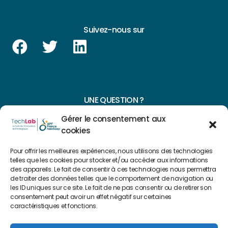
Suivez-nous sur
UNE QUESTION ?
Gérer le consentement aux
CONTACTEZ-NOUS
cookies
NAVIGUER SUR NOTRE SITE
Pour offrir les meilleures expériences, nous utilisons des technologies
telles que les cookies pour stocker et/ou accéder aux informations
Plan du site
des appareils. Le fait de consentir à ces technologies nous permettra
de traiter des données telles que le comportement de navigation ou
les ID uniques sur ce site. Le fait de ne pas consentir ou de retirer son
consentement peut avoir un effet négatif sur certaines
FAIRE UN DON
caractéristiques et fonctions.