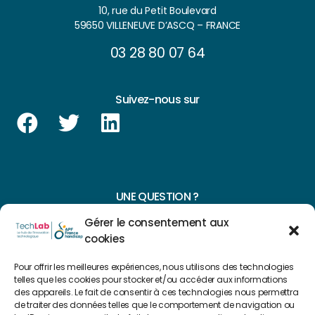
10, rue du Petit Boulevard
59650 VILLENEUVE D’ASCQ – FRANCE
03 28 80 07 64
Suivez-nous sur
UNE QUESTION ?
Gérer le consentement aux
CONTACTEZ-NOUS
cookies
NAVIGUER SUR NOTRE SITE
Pour offrir les meilleures expériences, nous utilisons des technologies
telles que les cookies pour stocker et/ou accéder aux informations
Plan du site
des appareils. Le fait de consentir à ces technologies nous permettra
de traiter des données telles que le comportement de navigation ou