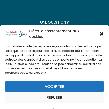
UNE QUESTION ?
Gérer le consentement aux
CONTACTEZ-NOUS
cookies
NAVIGUER SUR NOTRE SITE
Pour offrir les meilleures expériences, nous utilisons des technologies
telles que les cookies pour stocker et/ou accéder aux informations
Plan du site
des appareils. Le fait de consentir à ces technologies nous permettra
de traiter des données telles que le comportement de navigation ou
les ID uniques sur ce site. Le fait de ne pas consentir ou de retirer son
consentement peut avoir un effet négatif sur certaines
FAIRE UN DON
caractéristiques et fonctions.
Copyright 2022 © Créé par
Level Up Cluster
ACCEPTER
REFUSER
Mentions légales
Confidentialité des données