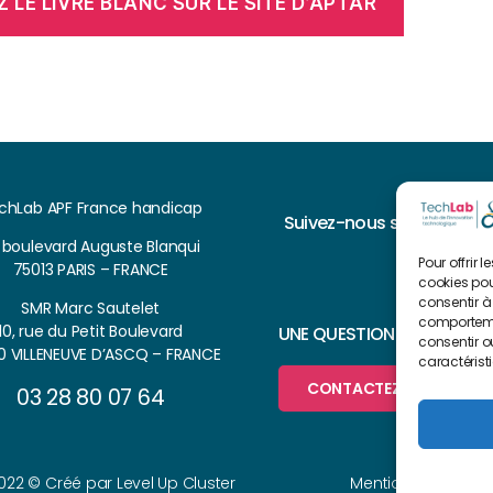
 LE LIVRE BLANC SUR LE SITE D’APTAR
chLab APF France handicap
Suivez-nous sur
, boulevard Auguste Blanqui
Pour offrir 
75013 PARIS – FRANCE
cookies pou
consentir à
SMR Marc Sautelet
comportemen
10, rue du Petit Boulevard
UNE QUESTION ?
consentir o
0 VILLENEUVE D’ASCQ – FRANCE
caractérist
CONTACTEZ-NOUS
03 28 80 07 64
2022 © Créé par
Level Up Cluster
Mentions légales