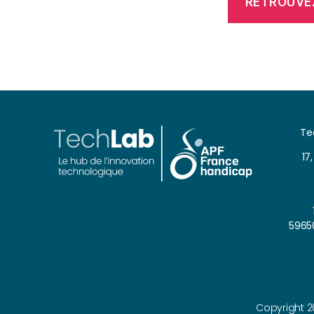
RETROUVEZ
Te
17
5965
Copyright 