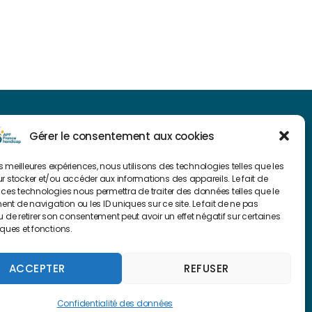
NAVIGUER SUR NOTRE SITE
Gérer le consentement aux cookies
Plan du site
les meilleures expériences, nous utilisons des technologies telles que les
r stocker et/ou accéder aux informations des appareils. Le fait de
 ces technologies nous permettra de traiter des données telles que le
FAIRE UN DON
t de navigation ou les ID uniques sur ce site. Le fait de ne pas
u de retirer son consentement peut avoir un effet négatif sur certaines
iques et fonctions.
ACCEPTER
REFUSER
Confidentialité des données
Confidentialité des données