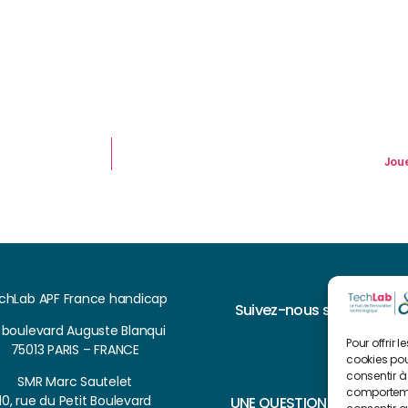
Jou
chLab APF France handicap
Suivez-nous sur
, boulevard Auguste Blanqui
Pour offrir 
75013 PARIS – FRANCE
cookies pou
consentir à
SMR Marc Sautelet
comportemen
10, rue du Petit Boulevard
UNE QUESTION ?