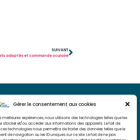
SUIVANT
ets adaptés et commande oculaire
NAVIGUER SUR NOTRE SITE
Gérer le consentement aux cookies
Plan du site
les meilleures expériences, nous utilisons des technologies telles que les
r stocker et/ou accéder aux informations des appareils. Le fait de
 ces technologies nous permettra de traiter des données telles que le
FAIRE UN DON
t de navigation ou les ID uniques sur ce site. Le fait de ne pas