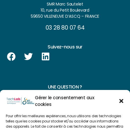
SMR Marc Sautelet
10, rue du Petit Boulevard
59650 VILLENEUVE D’ASCQ – FRANCE
03 28 80 07 64
Suivez-nous sur
UNE QUESTION ?
Gérer le consentement aux
CONTACTEZ-NOUS
cookies
NAVIGUER SUR NOTRE SITE
Pour offrir les meilleures expériences, nous utilisons des technologies
telles que les cookies pour stocker et/ou accéder aux informations
Plan du site
des appareils. Le fait de consentir à ces technologies nous permettra