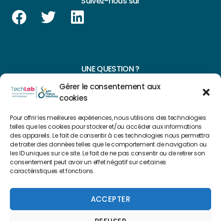
Suivez-nous sur
UNE QUESTION ?
Gérer le consentement aux
CONTACTEZ-NOUS
cookies
NAVIGUER SUR NOTRE SITE
Pour offrir les meilleures expériences, nous utilisons des technologies
telles que les cookies pour stocker et/ou accéder aux informations
des appareils. Le fait de consentir à ces technologies nous permettra
Plan du site
de traiter des données telles que le comportement de navigation ou
les ID uniques sur ce site. Le fait de ne pas consentir ou de retirer son
consentement peut avoir un effet négatif sur certaines
FAIRE UN DON
caractéristiques et fonctions.
Copyright 2022 © Créé par
Level Up Cluster
ACCEPTER