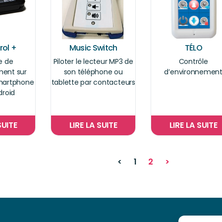
rol +
Music Switch
TÉLO
e de
Piloter le lecteur MP3 de
Contrôle
ment sur
son téléphone ou
d’environnemen
smartphone
tablette par contacteurs
droid
SUITE
LIRE LA SUITE
LIRE LA SUITE
<
1
2
>