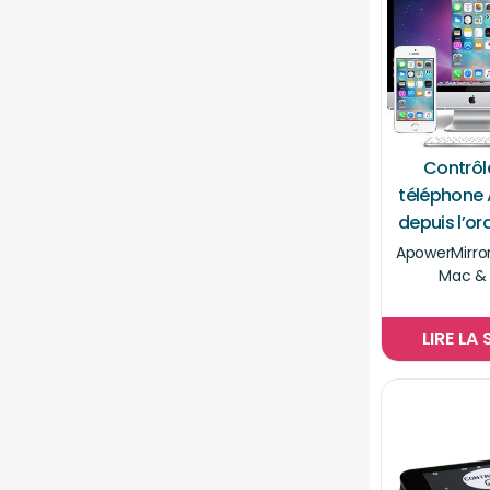
Contrôl
téléphone 
depuis l’or
ApowerMirror 
Mac &
LIRE LA 