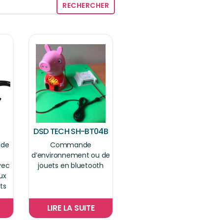
DSD TECH SH-BT04B
 de
Commande
d’environnement ou de
vec
jouets en bluetooth
ux
ts
LIRE LA SUITE