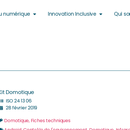
u numérique
Innovation Inclusive
Qui s
Kit Domotique
ISO 24 13 06
28 février 2019
Domotique
,
Fiches techniques
Android
,
Contrôle de l'environnement
,
Domotique
,
Infrar