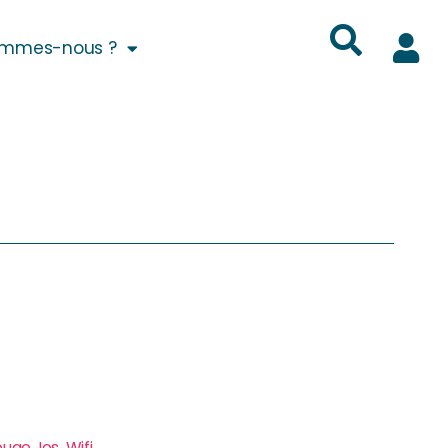
ommes-nous ?
ouge
,
Ios
,
Wifi