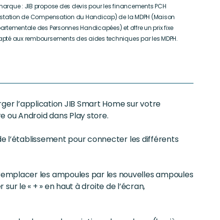
arque : JIB propose des devis pour les financements PCH
estation de Compensation du Handicap) de la MDPH (Maison
artementale des Personnes Handicapées) et offre un prix fixe
pté aux remboursements des aides techniques par les MDPH.
harger l’application JIB Smart Home sur votre
e ou Android dans Play store.
 de l’établissement pour connecter les différents
remplacer les ampoules par les nouvelles ampoules
er sur le « + » en haut à droite de l’écran,