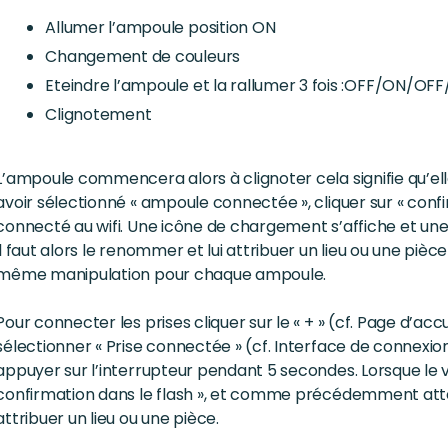
Allumer l’ampoule position ON
Changement de couleurs
Eteindre l’ampoule et la rallumer 3 fois :OFF/ON/O
Clignotement
L’ampoule commencera alors à clignoter cela signifie qu’el
avoir sélectionné « ampoule connectée », cliquer sur « confir
connecté au wifi. Une icône de chargement s’affiche et une
il faut alors le renommer et lui attribuer un lieu ou une p
même manipulation pour chaque ampoule.
Pour connecter les prises cliquer sur le « + » (cf. Page d’accu
sélectionner « Prise connectée » (cf. Interface de connexion
appuyer sur l’interrupteur pendant 5 secondes. Lorsque le v
confirmation dans le flash », et comme précédemment at
attribuer un lieu ou une pièce.