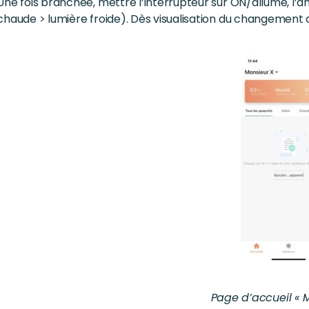
Une fois branchée, mettre l’interrupteur sur ON/allumé, l’
chaude > lumière froide). Dès visualisation du changement de
Page d’accueil « M