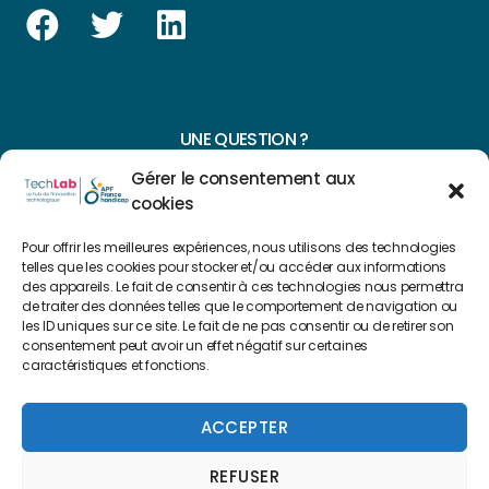
UNE QUESTION ?
Gérer le consentement aux
CONTACTEZ-NOUS
cookies
NAVIGUER SUR NOTRE SITE
Pour offrir les meilleures expériences, nous utilisons des technologies
telles que les cookies pour stocker et/ou accéder aux informations
Plan du site
des appareils. Le fait de consentir à ces technologies nous permettra
de traiter des données telles que le comportement de navigation ou
les ID uniques sur ce site. Le fait de ne pas consentir ou de retirer son
consentement peut avoir un effet négatif sur certaines
FAIRE UN DON
caractéristiques et fonctions.
Copyright 2022 © Créé par
Level Up Cluster
ACCEPTER
REFUSER
Mentions légales