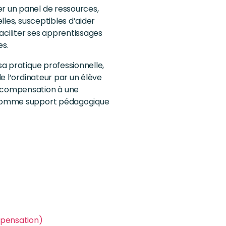
r un panel de ressources,
elles, susceptibles d’aider
faciliter ses apprentissages
es.
sa pratique professionnelle,
de l’ordinateur par un élève
e compensation à une
u comme support pédagogique
mpensation)