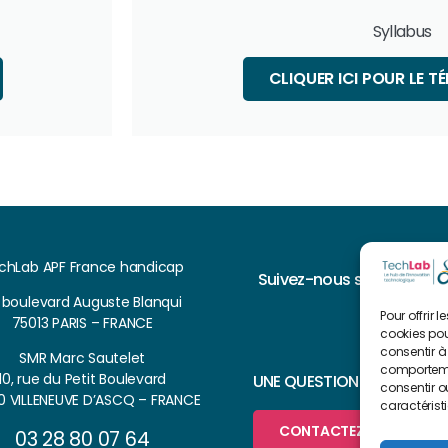
Syllabus
CLIQUER ICI POUR LE 
chLab APF France handicap
Suivez-nous sur
, boulevard Auguste Blanqui
Pour offrir 
75013 PARIS – FRANCE
cookies pou
consentir à
SMR Marc Sautelet
comportemen
10, rue du Petit Boulevard
UNE QUESTION ?
consentir o
0 VILLENEUVE D’ASCQ – FRANCE
caractérist
CONTACTEZ-NOUS
03 28 80 07 64