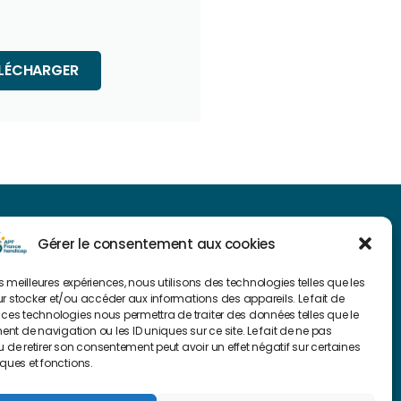
TÉLÉCHARGER
NAVIGUER SUR NOTRE SITE
Gérer le consentement aux cookies
Plan du site
les meilleures expériences, nous utilisons des technologies telles que les
r stocker et/ou accéder aux informations des appareils. Le fait de
 ces technologies nous permettra de traiter des données telles que le
FAIRE UN DON
t de navigation ou les ID uniques sur ce site. Le fait de ne pas
u de retirer son consentement peut avoir un effet négatif sur certaines
iques et fonctions.