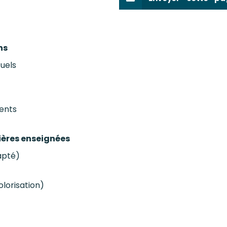
ns
tuels
ents
tières enseignées
apté)
lorisation)