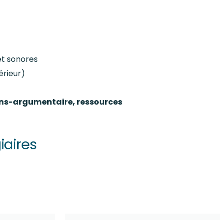
 et sonores
érieur)
lans-argumentaire, ressources
iaires