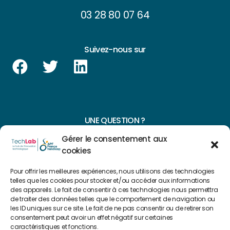
03 28 80 07 64
Suivez-nous sur
UNE QUESTION ?
Gérer le consentement aux
CONTACTEZ-NOUS
cookies
NAVIGUER SUR NOTRE SITE
Pour offrir les meilleures expériences, nous utilisons des technologies
telles que les cookies pour stocker et/ou accéder aux informations
Plan du site
des appareils. Le fait de consentir à ces technologies nous permettra
de traiter des données telles que le comportement de navigation ou
les ID uniques sur ce site. Le fait de ne pas consentir ou de retirer son
consentement peut avoir un effet négatif sur certaines
FAIRE UN DON
caractéristiques et fonctions.