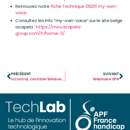
Retrouvez notre
Fiche Technique 06201 my-own-
voice
Consultez les info “my-own-voice” sur le site belge
acapela :
https://mov.acapela-
group.com/fr/home-3/
PRÉCÉDENT
SUIVANT
InControl, contrôler Windows depuis Mind Express 5 avec une commande oculaire
Webinaire SPN