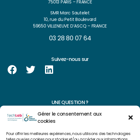
75013 PARIS – FRANCE
SMR Marc Sautelet
10, rue du Petit Boulevard
59650 VILLENEUVE D’ASCQ – FRANCE
03 28 80 07 64
Suivez-nous sur
UNE QUESTION ?
Gérer le consentement aux
CONTACTEZ-NOUS
cookies
NAVIGUER SUR NOTRE SITE
Pour offrir les meilleures expériences, nous utilisons des technologies
telles que les cookies pour stocker et/ou accéder aux informations