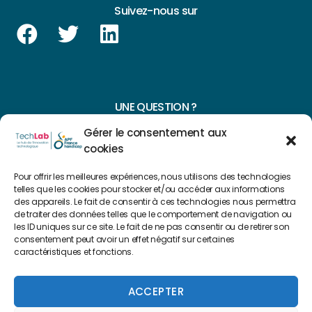
Suivez-nous sur
UNE QUESTION ?
Gérer le consentement aux
CONTACTEZ-NOUS
cookies
NAVIGUER SUR NOTRE SITE
Pour offrir les meilleures expériences, nous utilisons des technologies
telles que les cookies pour stocker et/ou accéder aux informations
Plan du site
des appareils. Le fait de consentir à ces technologies nous permettra
de traiter des données telles que le comportement de navigation ou
les ID uniques sur ce site. Le fait de ne pas consentir ou de retirer son
consentement peut avoir un effet négatif sur certaines
FAIRE UN DON
caractéristiques et fonctions.
Copyright 2022 © Créé par
Level Up Cluster
ACCEPTER