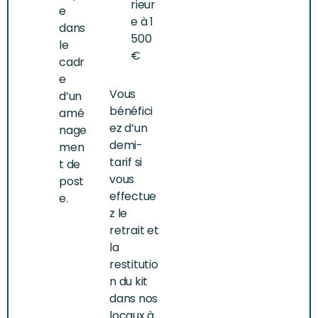
rieur
e
e à 1
dans
500
le
€
cadr
e
Vous
d’un
bénéfici
amé
ez d’un
nage
demi-
men
tarif si
t de
vous
post
effectue
e.
z le
retrait et
la
restitutio
n du kit
dans nos
locaux à