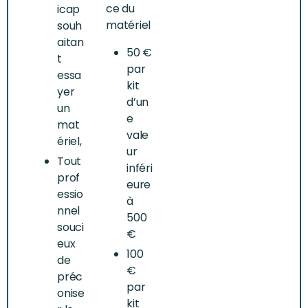
ce du
icap
matériel
souh
aitan
50 €
t
par
essa
kit
yer
d’un
un
e
mat
vale
ériel,
ur
Tout
inféri
prof
eure
essio
à
nnel
500
souci
€
eux
100
de
€
préc
par
onise
kit