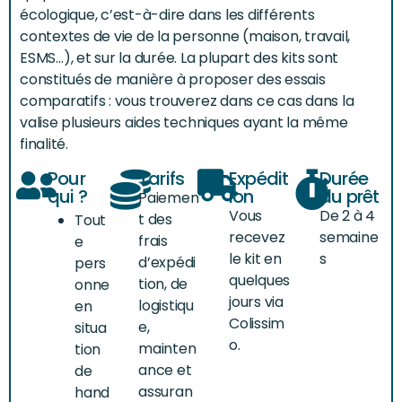
écologique, c’est-à-dire dans les différents
contextes de vie de la personne (maison, travail,
ESMS…), et sur la durée. La plupart des kits sont
constitués de manière à proposer des essais
comparatifs : vous trouverez dans ce cas dans la
valise plusieurs aides techniques ayant la même
finalité.
Pour
Tarifs
Expédit
Durée
qui ?
ion
du prêt
Paiemen
Vous
De 2 à 4
t des
Tout
recevez
semaine
frais
e
le kit en
s
d’expédi
pers
quelques
tion, de
onne
jours via
logistiqu
en
Colissim
e,
situa
o.
mainten
tion
ance et
de
assuran
hand