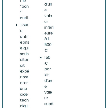
r le
d’un
“bon
e
”
vale
outil,
ur
Tout
inféri
e
eure
entr
à 1
epris
500
e qui
€
souh
150
aiter
€
ait
par
expé
kit
rime
d’un
nter
e
une
vale
aide
ur
tech
supé
niqu