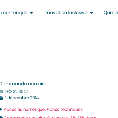
u numérique
Innovation Inclusive
Qui s
Commande oculaire
ISO 22 36 21
1 décembre 2014
Accès au numérique
,
Fiches techniques
Commande oculaire
,
Ordinateur
,
Sla
,
Windows