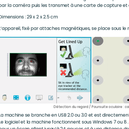
par la caméra puis les transmet à une carte de capture et
Dimensions : 29 x 2 x 2.5 cm
L’appareil, fixé par attaches magnétiques, se place sous le m
Détection du regard / Poursuite oculaire : ca
La machine se branche en USB 2.0 ou 3.0 et est directement
Le logiciel et la machine fonctionnent sous Windows 7 ou 8 .
pour un écran allant jusqu’à 24 pouces et à une distance d