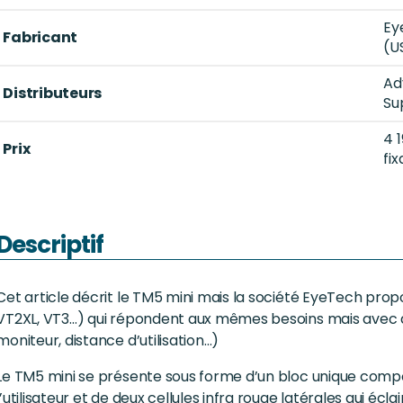
Ey
Fabricant
(U
Ad
Distributeurs
Su
4 
Prix
fix
Descriptif
Cet article décrit le TM5 mini mais la société EyeTech pro
VT2XL, VT3…) qui répondent aux mêmes besoins mais avec d
moniteur, distance d’utilisation…)
Le TM5 mini se présente sous forme d’un bloc unique compo
l’utilisateur et de deux cellules infra rouge latérales qui écl