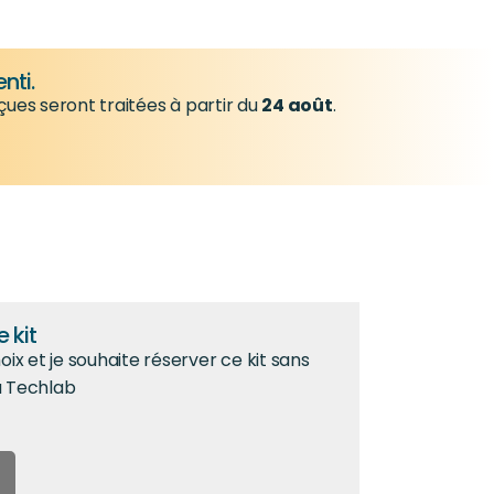
nti.
çues seront traitées à partir du
24 août
.
 kit
ix et je souhaite réserver ce kit sans
du Techlab