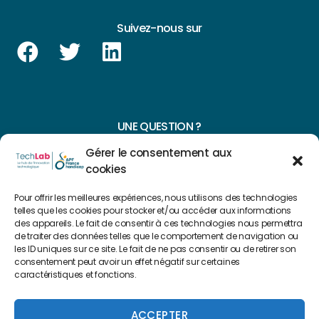
Suivez-nous sur
UNE QUESTION ?
Gérer le consentement aux
CONTACTEZ-NOUS
cookies
NAVIGUER SUR NOTRE SITE
Pour offrir les meilleures expériences, nous utilisons des technologies
telles que les cookies pour stocker et/ou accéder aux informations
Plan du site
des appareils. Le fait de consentir à ces technologies nous permettra
de traiter des données telles que le comportement de navigation ou
les ID uniques sur ce site. Le fait de ne pas consentir ou de retirer son
consentement peut avoir un effet négatif sur certaines
FAIRE UN DON
caractéristiques et fonctions.
Copyright 2022 © Créé par
Level Up Cluster
ACCEPTER