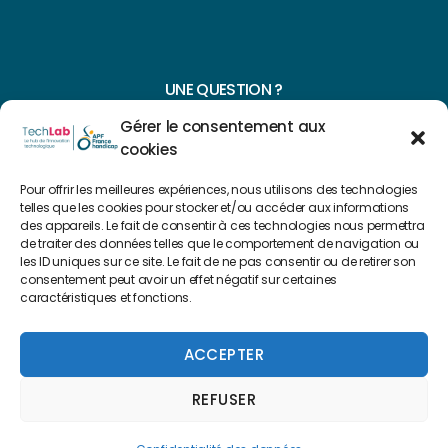
UNE QUESTION ?
Gérer le consentement aux
CONTACTEZ-NOUS
cookies
NAVIGUER SUR NOTRE SITE
Pour offrir les meilleures expériences, nous utilisons des technologies
telles que les cookies pour stocker et/ou accéder aux informations
Plan du site
des appareils. Le fait de consentir à ces technologies nous permettra
de traiter des données telles que le comportement de navigation ou
les ID uniques sur ce site. Le fait de ne pas consentir ou de retirer son
consentement peut avoir un effet négatif sur certaines
FAIRE UN DON
caractéristiques et fonctions.
Copyright 2022 © Créé par
Level Up Cluster
ACCEPTER
REFUSER
Mentions légales
Confidentialité des données