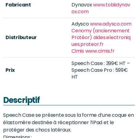
Fabricant
Dynavox
www.tobiidynav
ox.com
Adysco
www.adysco.com
Cenomy (anciennement
Distributeur
Protéor)
aides.electroniq
ues.proteor.fr
Cimis
www.cimis.fr
Speech Case : 399€ HT –
Prix
Speech Case Pro : 599€
HT
Descriptif
Speech Case se présente sous la forme d’une coque en
élastomère destinée à réceptionner l’iPad et le
protéger des chocs latéraux.
Dimensions :