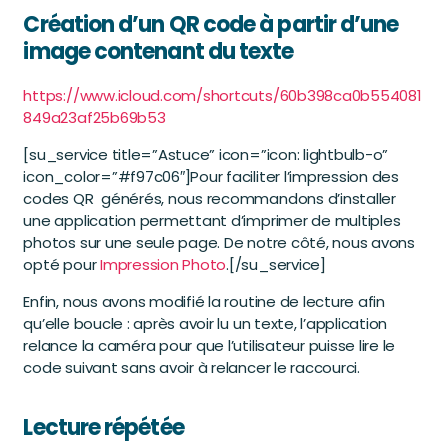
Création d’un QR code à partir d’une
image contenant du texte
https://www.icloud.com/shortcuts/60b398ca0b554081
849a23af25b69b53
[su_service title=”Astuce” icon=”icon: lightbulb-o”
icon_color=”#f97c06″]Pour faciliter l’impression des
codes QR générés, nous recommandons d’installer
une application permettant d’imprimer de multiples
photos sur une seule page. De notre côté, nous avons
opté pour
Impression Photo
.[/su_service]
Enfin, nous avons modifié la routine de lecture afin
qu’elle boucle : après avoir lu un texte, l’application
relance la caméra pour que l’utilisateur puisse lire le
code suivant sans avoir à relancer le raccourci.
Lecture répétée