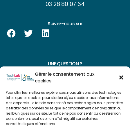
03 28 80 07 64
Suivez-nous sur
UNE QUESTION ?
Gérer le consentement aux
CONTACTEZ-NOUS
cookies
NAVIGUER SUR NOTRE SITE
Pour offrir les meilleures expériences, nous utilisons des technologies
telles que les cookies pour stocker et/ou accéder aux informations
Plan du site
des appareils. Le fait de consentir à ces technologies nous permettra
de traiter des données telles que le comportement de navigation ou
les ID uniques sur ce site. Le fait de ne pas consentir ou de retirer son
consentement peut avoir un effet négatif sur certaines
FAIRE UN DON
caractéristiques et fonctions.