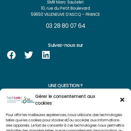
SMR Marc Sautelet
10, rue du Petit Boulevard
59650 VILLENEUVE D’ASCQ – FRANCE
03 28 80 07 64
Suivez-nous sur
UNE QUESTION ?
Gérer le consentement aux
CONTACTEZ-NOUS
cookies
NAVIGUER SUR NOTRE SITE
Pour offrir les meilleures expériences, nous utilisons des technologies
telles que les cookies pour stocker et/ou accéder aux informations
Plan du site
des appareils. Le fait de consentir à ces technologies nous permettra
de traiter des données telles que le comportement de navigation ou