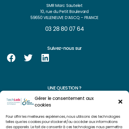
SMR Marc Sautelet
10, rue du Petit Boulevard
59650 VILLENEUVE D’ASCQ – FRANCE
03 28 80 07 64
Suivez-nous sur
UNE QUESTION ?
Gérer le consentement aux
CONTACTEZ-NOUS
cookies
NAVIGUER SUR NOTRE SITE
Pour offrir les meilleures expériences, nous utilisons des technologies
telles que les cookies pour stocker et/ou accéder aux informations
Plan du site
des appareils. Le fait de consentir à ces technologies nous permettra