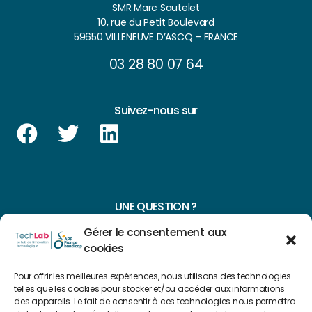
SMR Marc Sautelet
10, rue du Petit Boulevard
59650 VILLENEUVE D’ASCQ – FRANCE
03 28 80 07 64
Suivez-nous sur
UNE QUESTION ?
Gérer le consentement aux
CONTACTEZ-NOUS
cookies
NAVIGUER SUR NOTRE SITE
Pour offrir les meilleures expériences, nous utilisons des technologies
telles que les cookies pour stocker et/ou accéder aux informations
Plan du site
des appareils. Le fait de consentir à ces technologies nous permettra