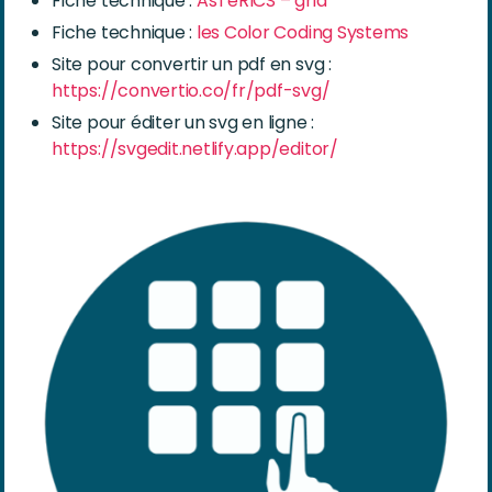
Fiche technique :
A
sTeRICS –
grid
Fiche technique :
les Color Coding Systems
Site pour convertir un pdf en svg :
https://convertio.co/fr/pdf-svg/
Site pour éditer un svg en ligne :
https://svgedit.netlify.app/editor/