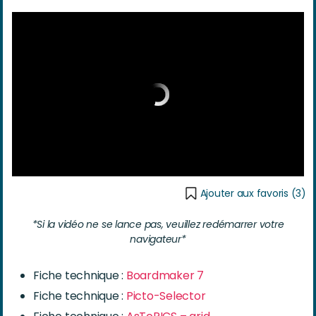
Ajouter aux favoris (
3
)
*Si la vidéo ne se lance pas, veuillez redémarrer votre
navigateur*
Fiche technique :
Boardmaker 7
Fiche technique :
Picto-
Select
or