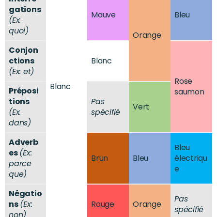
gations
Mauve
Bleu
(Ex:
quoi)
Orange
Conjon
ctions
Blanc
(Ex: et)
Rose
Blanc
Préposi
saumon
tions
Pas
Vert
(Ex:
spécifié
dans)
Adverb
Bleu
es
(Ex:
Brun
Bleu
électriqu
parce
e
que)
Négatio
Pas
ns
(Ex:
Rouge
Orange
spécifié
non)