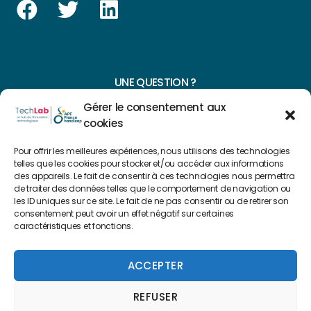
UNE QUESTION ?
Gérer le consentement aux
CONTACTEZ-NOUS
cookies
NAVIGUER SUR NOTRE SITE
Pour offrir les meilleures expériences, nous utilisons des technologies
telles que les cookies pour stocker et/ou accéder aux informations
des appareils. Le fait de consentir à ces technologies nous permettra
Plan du site
de traiter des données telles que le comportement de navigation ou
les ID uniques sur ce site. Le fait de ne pas consentir ou de retirer son
consentement peut avoir un effet négatif sur certaines
FAIRE UN DON
caractéristiques et fonctions.
Copyright 2022 © Créé par
Level Up Cluster
ACCEPTER
REFUSER
Mentions légales