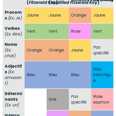
(
Fitzerald Key
(
Modified Fitzerald Key
)
)
Pronom
Jaune
Jaune
Orange
Jaune
s
(Ex: Je)
Verbes
Vert
Vert
Rose
Vert
(Ex: être)
Noms
Pas
(Ex:
Orange
Orange
Jaune
spécifié
chat)
Adjectif
Bleu
s
(Ex:
Bleu
Bleu
Bleu
électriqu
amusan
e
t)
Détermi
Pas
Rose
nants
Gris
spécifié
saumon
(Ex: un)
Interro