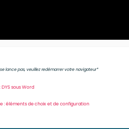
e se lance pas, veuillez redémarrer votre navigateur*
t DYS sous Word
cée : éléments de choix et de configuration