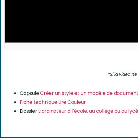
*Si la vidéo n
Capsule
Créer un style et un modèle de documen
Fiche technique Lire Couleur
Dossier
L’ordinateur à l’école, au collège ou au ly