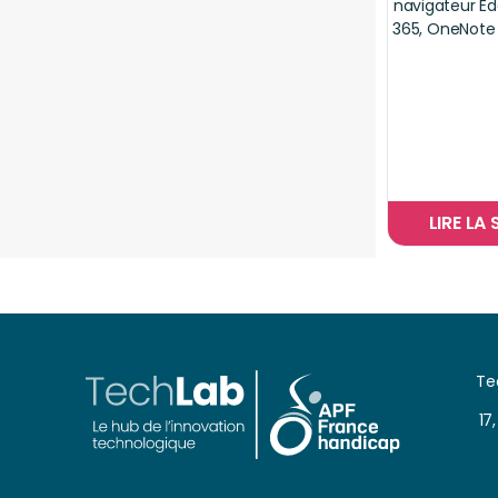
navigateur Ed
365, OneNote
LIRE LA 
Te
17