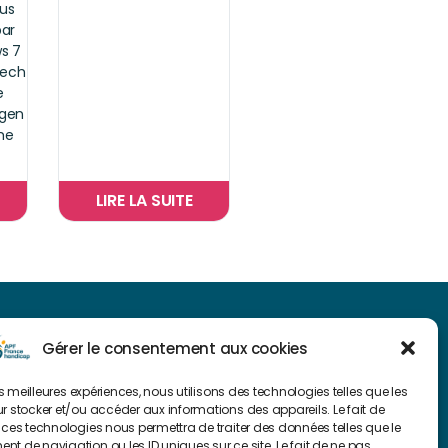
ous
par
s 7
eech
e
ygen
me
LIRE LA SUITE
NAVIGUER SUR NOTRE SITE
Gérer le consentement aux cookies
Plan du site
les meilleures expériences, nous utilisons des technologies telles que les
r stocker et/ou accéder aux informations des appareils. Le fait de
 ces technologies nous permettra de traiter des données telles que le
FAIRE UN DON
t de navigation ou les ID uniques sur ce site. Le fait de ne pas