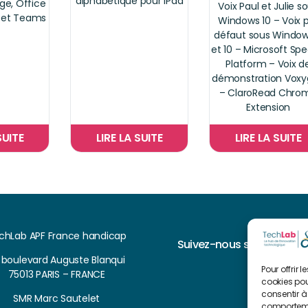
alphabétique pour iPad
ge, Office
Voix Paul et Julie s
 et Teams
Windows 10 – Voix 
défaut sous Window
et 10 – Microsoft Sp
Platform – Voix d
démonstration Vox
– ClaroRead Chro
Extension
SUITE
LIRE LA SUITE
LIRE LA SUITE
chLab APF France handicap
Suivez-nous sur
, boulevard Auguste Blanqui
Pour offrir 
75013 PARIS – FRANCE
cookies pou
consentir à
SMR Marc Sautelet
comportemen