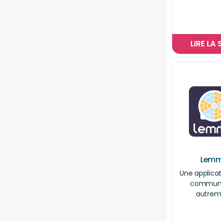
LIRE LA 
Lem
Une applica
communi
autrem