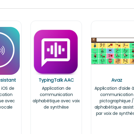
ssistant
TypingTalk AAC
Avaz
 iOS de
Application de
Application d’aide à
ation
communication
communication
ue avec
alphabétique avec voix
pictographique /
vocale
de synthèse
alphabétique assis
par voix de synthè