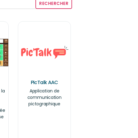
PicTalk AAC
 la
Application de
communication
pictographique
tée
se