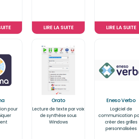
SUITE
LIRE LA SUITE
LIRE LA SUITE
ma
Orato
Eneso Verbo
tion pour
Lecture de texte par voix
Logiciel de
quer
de synthèse sous
communication po
ent
Windows
créer des grilles
personnalisées